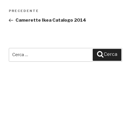
Navigazione
PRECEDENTE
Articolo
articoli
precedente:
Camerette Ikea Catalogo 2014
Cerca:
Cerca