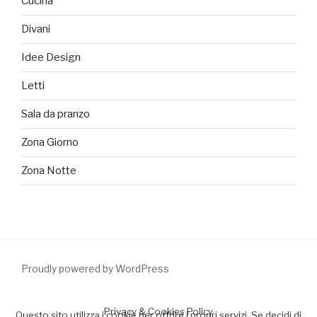
Cucina
Divani
Idee Design
Letti
Sala da pranzo
Zona Giorno
Zona Notte
Proudly powered by WordPress
Privacy & Cookies Policy
Questo sito utilizza i cookie per offrire i propri servizi. Se decidi di