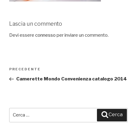
Lascia un commento
Devi essere
connesso
per inviare un commento.
Navigazione
PRECEDENTE
Articolo
articoli
precedente:
Camerette Mondo Convenienza catalogo 2014
Cerca:
Cerca