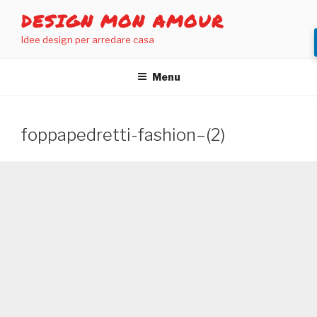
Salta
DESIGN MON AMOUR
al
Idee design per arredare casa
contenuto
Menu
foppapedretti-fashion–(2)