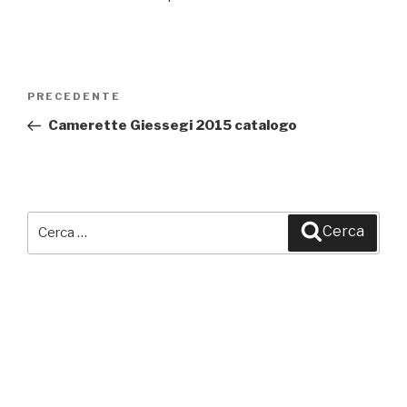
Navigazione
PRECEDENTE
Articolo
articoli
precedente:
Camerette Giessegi 2015 catalogo
Cerca:
Cerca