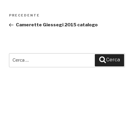
Navigazione
PRECEDENTE
Articolo
articoli
precedente:
Camerette Giessegi 2015 catalogo
Cerca:
Cerca