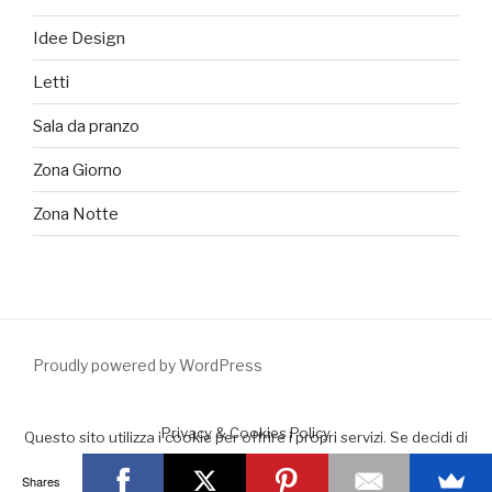
Idee Design
Letti
Sala da pranzo
Zona Giorno
Zona Notte
Proudly powered by WordPress
Privacy & Cookies Policy
Questo sito utilizza i cookie per offrire i propri servizi. Se decidi di
continuare la navigazione consideriamo che accetti il loro uso.
Shares
Accept
Leggimi