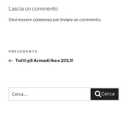
Lascia un commento
Devi essere
connesso
per inviare un commento.
Navigazione
PRECEDENTE
Articolo
articoli
precedente:
Tutti gli Armadi Ikea 2013!
Cerca:
Cerca