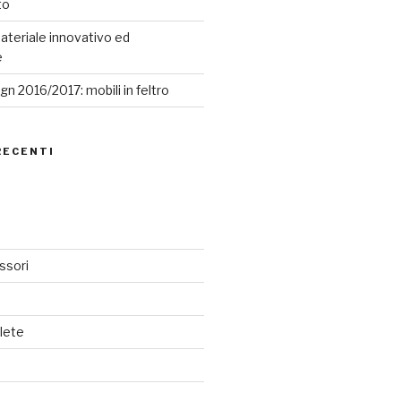
to
ateriale innovativo ed
e
n 2016/2017: mobili in feltro
RECENTI
ssori
lete