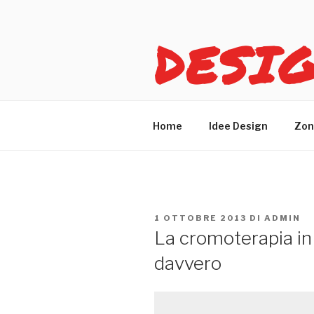
Salta
al
DESI
contenuto
Idee design per arreda
Home
Idee Design
Zon
PUBBLICATO
1 OTTOBRE 2013
DI
ADMIN
IL
La cromoterapia in 
davvero