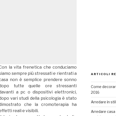
Con la vita frenetica che conduciamo
siamo sempre più stressati e rientrati a
ARTICOLI R
casa non è semplice prendere sonno
dopo tutte quelle ore stressanti
Come decorare
davanti a pc o dispositivi elettronici,
2016
dopo vari studi della psicologia è stato
Arredare in sti
dimostrato che la cromoterapia ha
effetti reali e visibili.
Arredare casa co