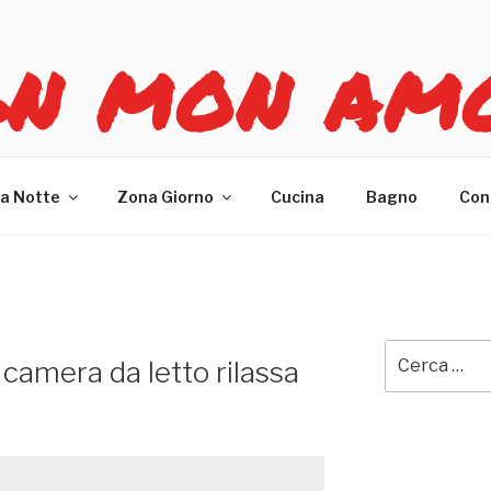
GN MON AM
re casa
a Notte
Zona Giorno
Cucina
Bagno
Con
Cerca:
camera da letto rilassa