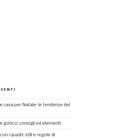
ECENTI
 casa per Natale: le tendenze del
le gotico: consigli ed elementi
n i quadri: stili e regole di