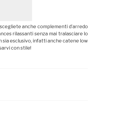
o, scegliete anche complementi d’arredo
ces rilassanti senza mai tralasciare lo
n sia esclusivo, infatti anche catene low
arvi con stile!