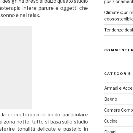
Il design ha preso al balzo questo studio
posizionamen
moterapia intere parure e oggetti che
Climatex: un m
sonno e nel relax.
ecosostenibil
Tendenze desig
COMMENTI 
CATEGORIE
Armadi e Acce
Bagno
Camere Comp
re la cromoterapia in modo particolare
Cucina
a zona notte: tutto si basa sullo studio
erire tonalità delicate e pastello in
Divani