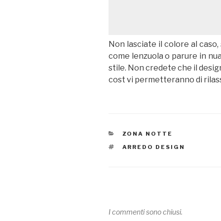
Non lasciate il colore al cas
come lenzuola o parure in nuan
stile. Non credete che il desig
cost vi permetteranno di rilass
CATEGORIE
ZONA NOTTE
TAG
ARREDO DESIGN
I commenti sono chiusi.