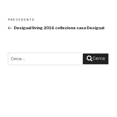
Navigazione
PRECEDENTE
Articolo
articoli
precedente:
Desigual living 2016 collezione casa Desigual
Cerca:
Cerca