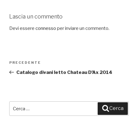
Lascia un commento
Devi essere
connesso
per inviare un commento.
Navigazione
PRECEDENTE
Articolo
articoli
precedente:
Catalogo divani letto Chateau D’Ax 2014
Cerca:
Cerca