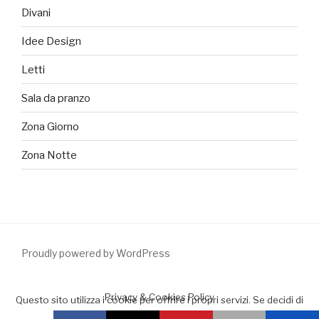
Divani
Idee Design
Letti
Sala da pranzo
Zona Giorno
Zona Notte
Proudly powered by WordPress
Privacy & Cookies Policy
Questo sito utilizza i cookie per offrire i propri servizi. Se decidi di
continuare la navigazione consideriamo che accetti il loro uso.