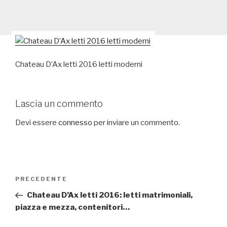
Chateau D’Ax letti 2016 letti moderni
Lascia un commento
Devi essere
connesso
per inviare un commento.
Navigazione
PRECEDENTE
Articolo
articoli
precedente:
Chateau D’Ax letti 2016: letti matrimoniali,
piazza e mezza, contenitori…