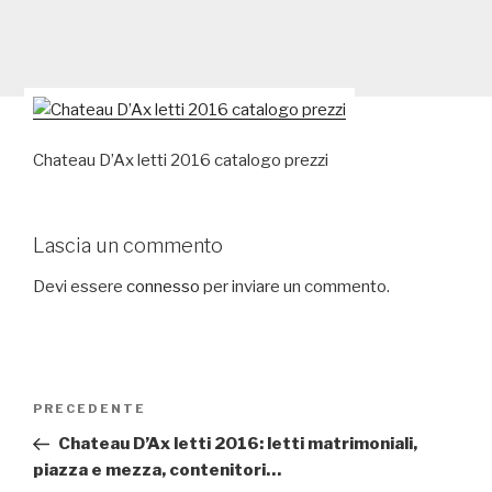
Chateau D’Ax letti 2016 catalogo prezzi
Lascia un commento
Devi essere
connesso
per inviare un commento.
Navigazione
PRECEDENTE
Articolo
articoli
precedente:
Chateau D’Ax letti 2016: letti matrimoniali,
piazza e mezza, contenitori…