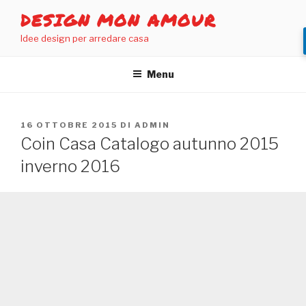
Salta
DESIGN MON AMOUR
al
Idee design per arredare casa
contenuto
Menu
PUBBLICATO
16 OTTOBRE 2015
DI
ADMIN
IL
Coin Casa Catalogo autunno 2015
inverno 2016