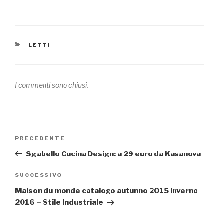
CATEGORIE
LETTI
I commenti sono chiusi.
Navigazione
PRECEDENTE
Articolo
articoli
precedente:
Sgabello Cucina Design: a 29 euro da Kasanova
SUCCESSIVO
Articolo
successivo
Maison du monde catalogo autunno 2015 inverno
2016 – Stile Industriale