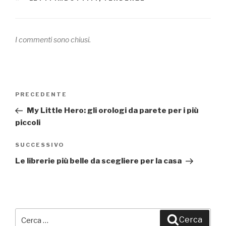
I commenti sono chiusi.
Navigazione
PRECEDENTE
Articolo
articoli
precedente:
My Little Hero: gli orologi da parete per i più
piccoli
SUCCESSIVO
Articolo
successivo
Le librerie più belle da scegliere per la casa
Cerca:
Cerca