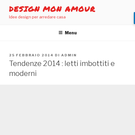
Salta
DESIGN MON AMOUR
al
Idee design per arredare casa
contenuto
Menu
PUBBLICATO
25 FEBBRAIO 2014
DI
ADMIN
IL
Tendenze 2014 : letti imbottiti e
moderni