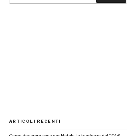
ARTICOLI RECENTI
Come decorare casa per Natale: le tendenze del 2016