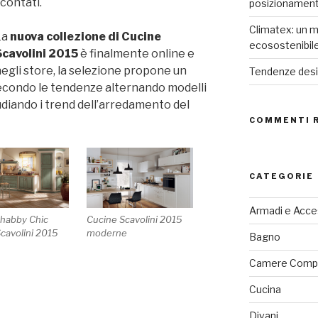
contati.
posizionamen
Climatex: un m
La
nuova collezione di Cucine
ecosostenibil
cavolini 2015
è finalmente online e
egli store, la selezione propone un
Tendenze desig
 secondo le tendenze alternando modelli
tudiando i trend dell’arredamento del
COMMENTI 
CATEGORIE
Armadi e Acce
Shabby Chic
Cucine Scavolini 2015
cavolini 2015
moderne
Bagno
Camere Comp
Cucina
Divani