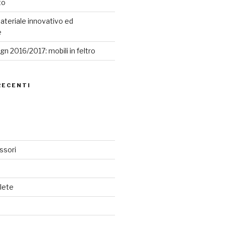
to
ateriale innovativo ed
e
n 2016/2017: mobili in feltro
RECENTI
ssori
lete