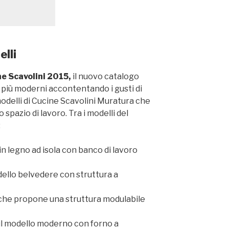
lli
ne Scavolini 2015,
il nuovo catalogo
li più moderni accontentando i gusti di
odelli di Cucine Scavolini Muratura che
pazio di lavoro. Tra i modelli del
:
in legno ad isola con banco di lavoro
dello belvedere con struttura a
che propone una struttura modulabile
 il modello moderno con forno a