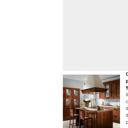
C
S
l
c
d
d
p