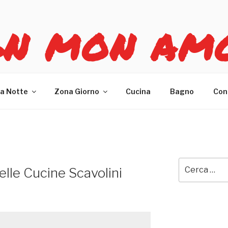
GN MON AM
re casa
a Notte
Zona Giorno
Cucina
Bagno
Con
Cerca:
elle Cucine Scavolini