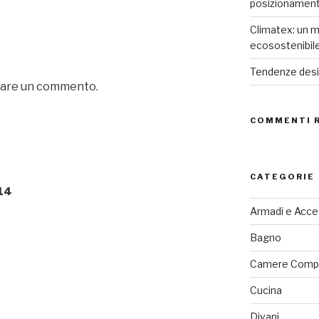
posizionamen
Climatex: un m
ecosostenibil
Tendenze desig
iare un commento.
COMMENTI 
CATEGORIE
014
Armadi e Acce
Bagno
Camere Comp
Cucina
Divani