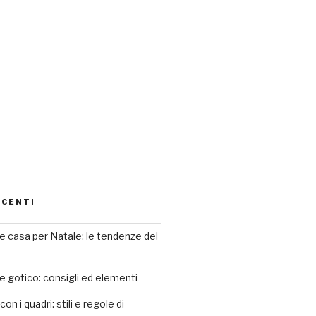
ECENTI
 casa per Natale: le tendenze del
le gotico: consigli ed elementi
n i quadri: stili e regole di