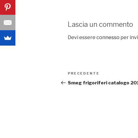
Lascia un commento
Devi essere
connesso
per inv
Navigazione
PRECEDENTE
Articolo
articoli
precedente:
Smeg frigoriferi catalogo 2