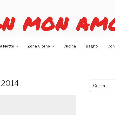
GN MON AM
re casa
a Notte
Zona Giorno
Cucina
Bagno
Con
g-2014
Cerca: