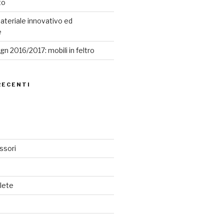
to
ateriale innovativo ed
e
n 2016/2017: mobili in feltro
RECENTI
ssori
lete