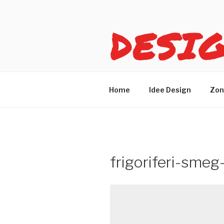
Salta
al
DESI
contenuto
Idee design per arreda
Home
Idee Design
Zon
frigoriferi-sme