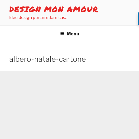
Salta
DESIGN MON AMOUR
al
Idee design per arredare casa
contenuto
Menu
albero-natale-cartone