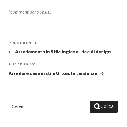
I commenti sono chiusi.
Navigazione
PRECEDENTE
Articolo
articoli
precedente:
Arredamento in Stile Inglese: idee di design
SUCCESSIVO
Articolo
successivo
Arredare casa in stile Urban: le tendenze
Cerca:
Cerca