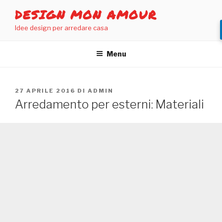
Salta
DESIGN MON AMOUR
al
Idee design per arredare casa
contenuto
Menu
PUBBLICATO
27 APRILE 2016
DI
ADMIN
IL
Arredamento per esterni: Materiali