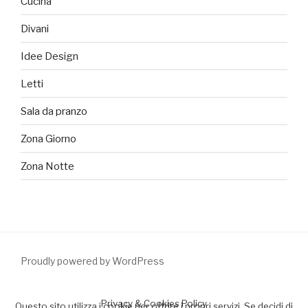
Cucina
Divani
Idee Design
Letti
Sala da pranzo
Zona Giorno
Zona Notte
Proudly powered by WordPress
Privacy & Cookies Policy
Questo sito utilizza i cookie per offrire i propri servizi. Se decidi di