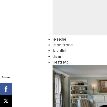
le sedie
le poltrone
tavolini
divani
i letti etc…
Shares