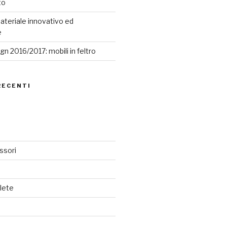
to
ateriale innovativo ed
e
n 2016/2017: mobili in feltro
RECENTI
ssori
lete