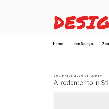
Salta
al
DESI
contenuto
Idee design per arreda
Home
Idee Design
Zon
PUBBLICATO
26 APRILE 2016
DI
ADMIN
IL
Arredamento in Stil