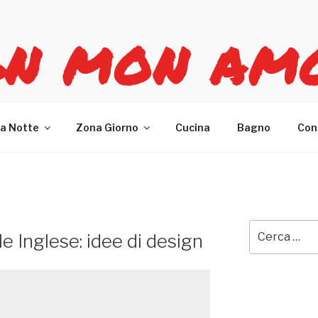
GN MON AM
re casa
a Notte
Zona Giorno
Cucina
Bagno
Con
Cerca:
e Inglese: idee di design