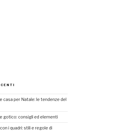
ECENTI
 casa per Natale: le tendenze del
le gotico: consigli ed elementi
n i quadri: stili e regole di