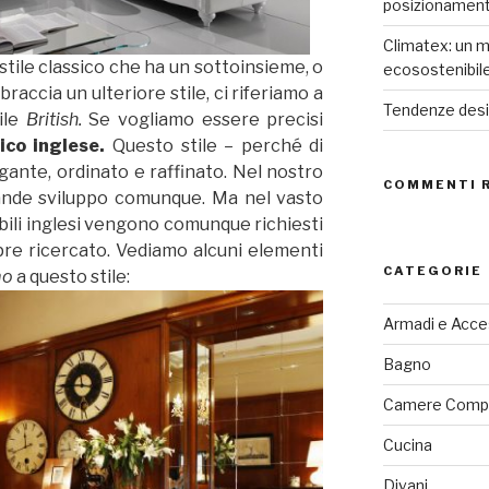
posizionamen
Climatex: un m
stile classico che ha un sottoinsieme, o
ecosostenibil
ccia un ulteriore stile, ci riferiamo a
Tendenze desig
tile
British.
Se vogliamo essere precisi
ico inglese.
Questo stile – perché di
gante, ordinato e raffinato. Nel nostro
COMMENTI 
ande sviluppo comunque.
Ma nel vasto
bili inglesi vengono comunque richiesti
re ricercato. Vediamo alcuni elementi
CATEGORIE
mo
a questo stile:
Armadi e Acce
Bagno
Camere Comp
Cucina
Divani