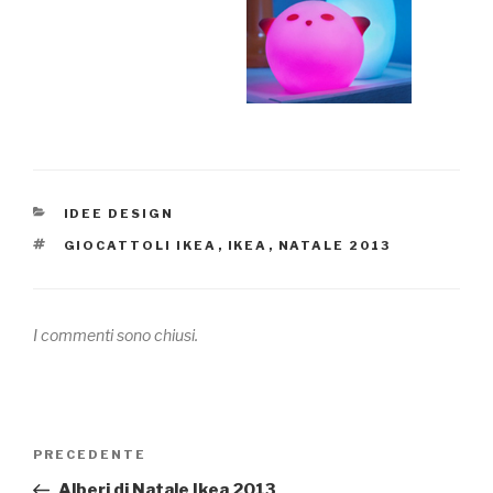
CATEGORIE
IDEE DESIGN
TAG
GIOCATTOLI IKEA
,
IKEA
,
NATALE 2013
I commenti sono chiusi.
Navigazione
PRECEDENTE
Articolo
articoli
precedente:
Alberi di Natale Ikea 2013