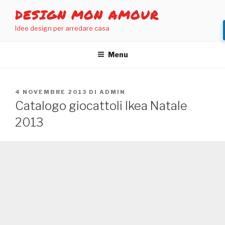
Salta
DESIGN MON AMOUR
al
Idee design per arredare casa
contenuto
Menu
PUBBLICATO
4 NOVEMBRE 2013
DI
ADMIN
IL
Catalogo giocattoli Ikea Natale
2013