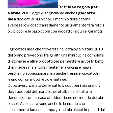
Tra le
idee regalo per il
Natale 201
3 oggi vi segnaliamo anche
i giocattoli
Ikea
dedicati ai più piccoli, il marchio della catena
svedese low cost d’arredamento sicuramente farà felici i
più piccoli e le più piccole con giocattoli sicuri e garantiti.
I giocattoli Ikea che troverete nel catalogo Natale 2013
del brand prevedono tra gli altri una mini cucina completa
di stoviglie e altre prodotti per permettere ai vostri bimbi
di immedesimarsi totalmente nella cucina e magari
perché no appassionarsi ma anche trenini e giocattoli in
legno con un mood retrò e vintage.
Dopo avervi parlato dei regali low cost per i più grandi ,
degli addobbi del marchio, degli alberi e di tutte le
decorazioni per la casa ci addentriamo nel mondo dei più
piccoli. A spiccare sono anche le lampade che
sicuramente faranno compagnia ai più piccoli impauriti dal