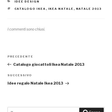
CATEGORIE
IDEE DESIGN
TAG
CATALOGO IKEA
,
IKEA NATALE
,
NATALE 2013
I commenti sono chiusi.
Navigazione
PRECEDENTE
Articolo
articoli
precedente:
Catalogo giocattoli Ikea Natale 2013
SUCCESSIVO
Articolo
successivo
Idee regalo Natale Ikea 2013
Cerca: