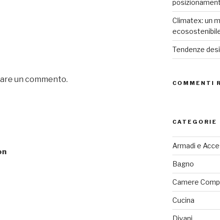
posizionamen
Climatex: un m
ecosostenibil
Tendenze desig
iare un commento.
COMMENTI 
CATEGORIE
Armadi e Acce
on
Bagno
Camere Comp
Cucina
Divani