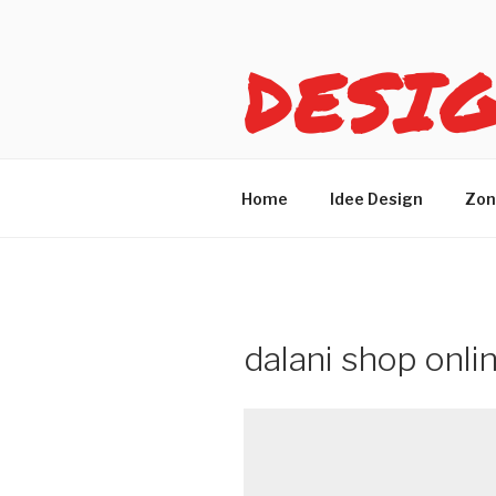
Salta
al
DESI
contenuto
Idee design per arreda
Home
Idee Design
Zon
dalani shop onlin