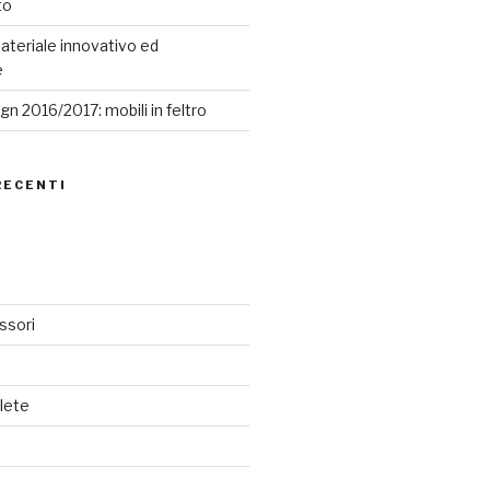
to
ateriale innovativo ed
e
n 2016/2017: mobili in feltro
RECENTI
ssori
lete