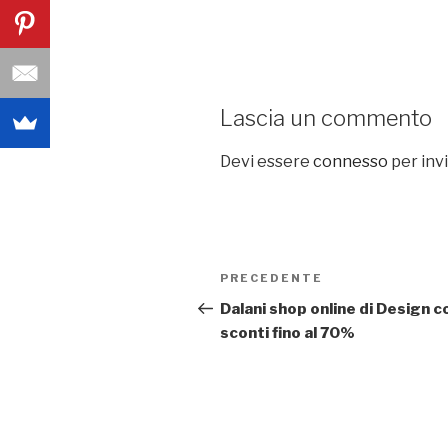
Lascia un commento
Devi essere
connesso
per inv
Navigazione
PRECEDENTE
Articolo
articoli
precedente:
Dalani shop online di Design c
sconti fino al 70%