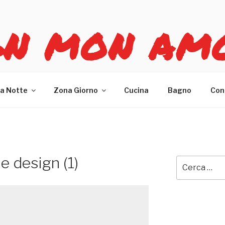
GN MON AM
re casa
a Notte
Zona Giorno
Cucina
Bagno
Con
e design (1)
Cerca: