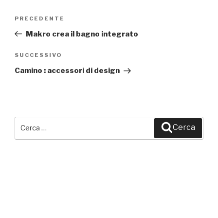
Navigazione
PRECEDENTE
Articolo
articoli
precedente:
Makro crea il bagno integrato
SUCCESSIVO
Articolo
successivo
Camino : accessori di design
Cerca:
Cerca