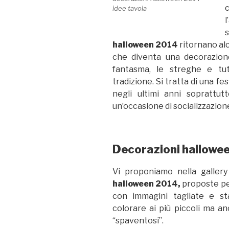
c
idee tavola
l
halloween 2014
ritornano alc
che diventa una decorazione 
fantasma, le streghe e tut
tradizione. Si tratta di una fes
negli ultimi anni soprattut
un’occasione di socializzazion
Decorazioni hallowe
Vi proponiamo nella galler
halloween 2014,
proposte pe
con immagini tagliate e s
colorare ai più piccoli ma an
“spaventosi”.