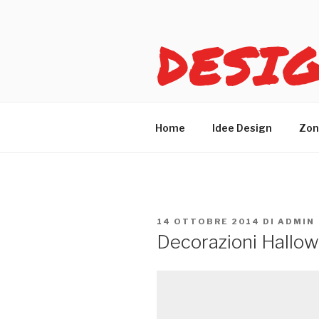
Salta
al
DESI
contenuto
Idee design per arreda
Home
Idee Design
Zon
PUBBLICATO
14 OTTOBRE 2014
DI
ADMIN
IL
Decorazioni Hallo