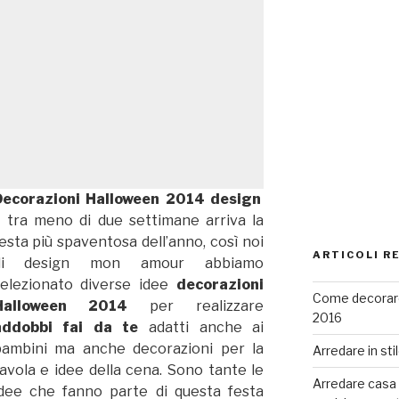
Decorazioni Halloween 2014 design
 tra meno di due settimane arriva la
esta più spaventosa dell’anno, così noi
ARTICOLI R
di design mon amour abbiamo
selezionato diverse idee
decorazioni
Come decorare
Halloween 2014
per realizzare
2016
addobbi fai da te
adatti anche ai
bambini ma anche decorazioni per la
Arredare in sti
avola e idee della cena. Sono tante le
Arredare casa co
dee che fanno parte di questa festa