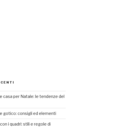
ECENTI
 casa per Natale: le tendenze del
le gotico: consigli ed elementi
n i quadri: stili e regole di