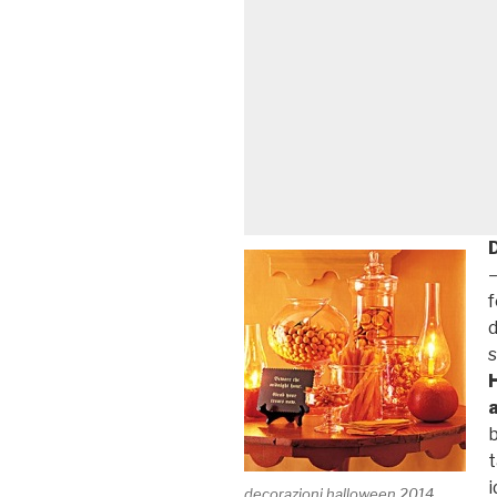
–
f
t
i
decorazioni halloween 2014