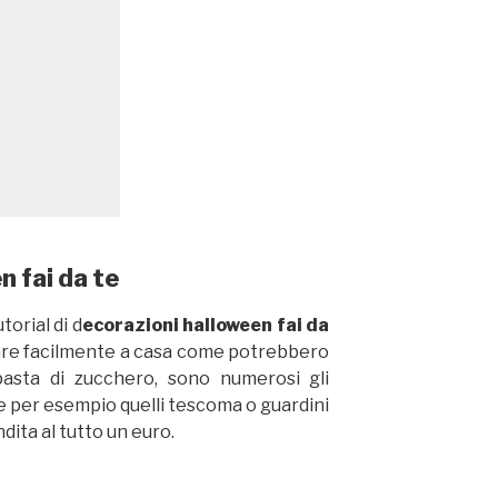
 fai da te
torial di d
ecorazioni halloween fai da
are facilmente a casa come potrebbero
 pasta di zucchero, sono numerosi gli
e per esempio quelli tescoma o guardini
dita al tutto un euro.