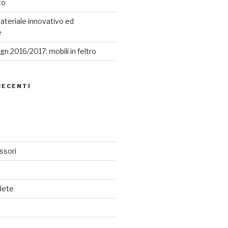
to
ateriale innovativo ed
e
n 2016/2017: mobili in feltro
RECENTI
ssori
lete