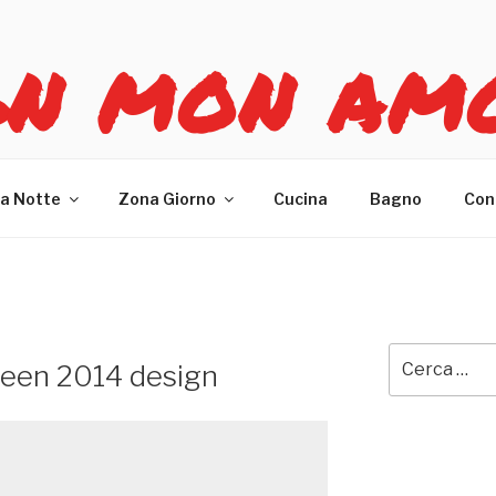
GN MON AM
re casa
a Notte
Zona Giorno
Cucina
Bagno
Con
Cerca:
ween 2014 design