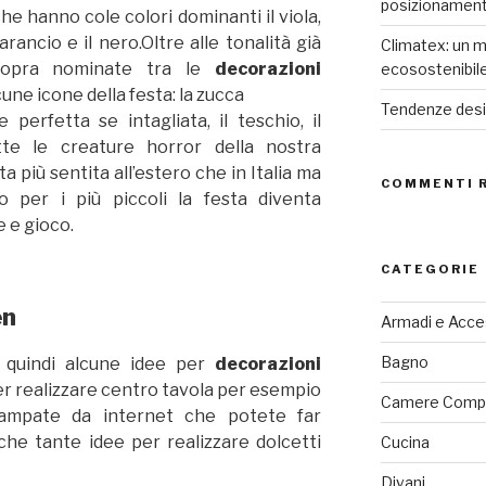
posizionamen
he hanno cole colori dominanti il viola,
’arancio e il nero.Oltre alle tonalità già
Climatex: un m
sopra nominate tra le
decorazioni
ecosostenibil
une icone della festa: la zucca
Tendenze desig
perfetta se intagliata, il teschio, il
te le creature horror della nostra
ta più sentita all’estero che in Italia ma
COMMENTI 
to per i più piccoli la festa diventa
e e gioco.
CATEGORIE
en
Armadi e Acce
Bagno
y quindi alcune idee per
decorazioni
r realizzare centro tavola per esempio
Camere Comp
tampate da internet che potete far
che tante idee per realizzare dolcetti
Cucina
Divani