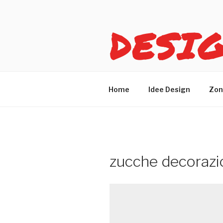
Salta
al
DESI
contenuto
Idee design per arreda
Home
Idee Design
Zon
zucche decorazi