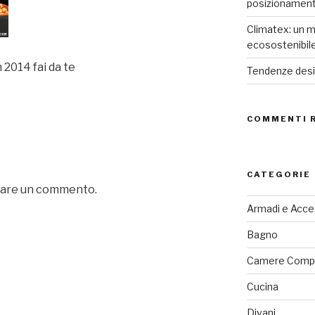
posizionamen
Climatex: un m
ecosostenibil
2014 fai da te
Tendenze desig
COMMENTI 
CATEGORIE
iare un commento.
Armadi e Acce
Bagno
Camere Comp
Cucina
Divani