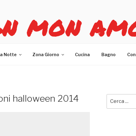
GN MON AM
re casa
a Notte
Zona Giorno
Cucina
Bagno
Con
oni halloween 2014
Cerca: