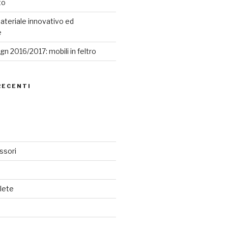
to
ateriale innovativo ed
e
n 2016/2017: mobili in feltro
RECENTI
ssori
lete