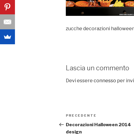
zucche decorazioni halloween 
Lascia un commento
Devi essere
connesso
per inv
Navigazione
PRECEDENTE
Articolo
articoli
precedente:
Decorazioni Halloween 2014
design