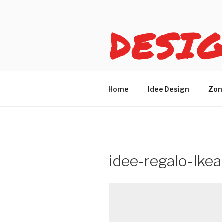
Salta
al
DESI
contenuto
Idee design per arreda
Home
Idee Design
Zon
idee-regalo-Ike