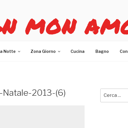
GN MON AM
re casa
a Notte
Zona Giorno
Cucina
Bagno
Con
a-Natale-2013-(6)
Cerca: