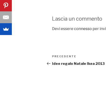
Lascia un commento
Devi essere
connesso
per inv
Navigazione
PRECEDENTE
Articolo
articoli
precedente:
Idee regalo Natale Ikea 2013