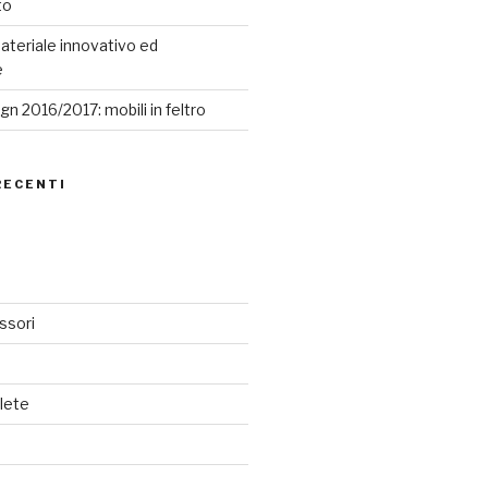
to
ateriale innovativo ed
e
n 2016/2017: mobili in feltro
RECENTI
ssori
lete