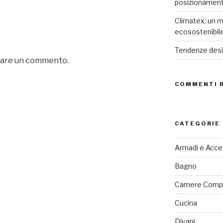
posizionamen
Climatex: un m
ecosostenibil
Tendenze desig
iare un commento.
COMMENTI 
CATEGORIE
Armadi e Acce
Bagno
Camere Comp
Cucina
Divani