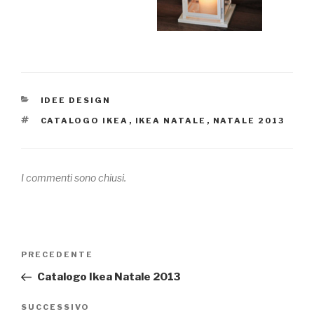
CATEGORIE
IDEE DESIGN
TAG
CATALOGO IKEA
,
IKEA NATALE
,
NATALE 2013
I commenti sono chiusi.
Navigazione
PRECEDENTE
Articolo
articoli
precedente:
Catalogo Ikea Natale 2013
SUCCESSIVO
Articolo