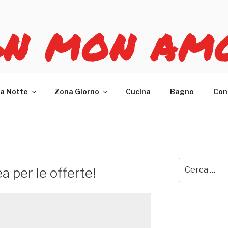
GN MON AM
re casa
a Notte
Zona Giorno
Cucina
Bagno
Con
Cerca:
a per le offerte!