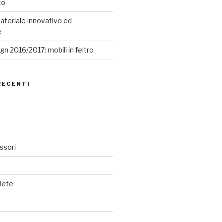
to
ateriale innovativo ed
e
n 2016/2017: mobili in feltro
RECENTI
ssori
lete