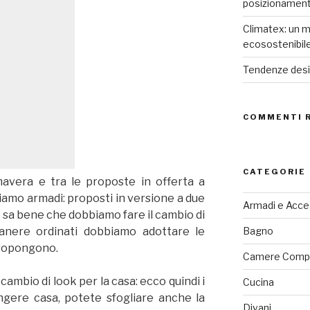
posizionamen
Climatex: un m
ecosostenibil
Tendenze desig
COMMENTI 
CATEGORIE
imavera e tra le proposte in offerta a
amo armadi: proposti in versione a due
Armadi e Acce
 sa bene che dobbiamo fare il cambio di
anere ordinati dobbiamo adottare le
Bagno
 propongono.
Camere Comp
mbio di look per la casa: ecco quindi i
Cucina
ingere casa, potete sfogliare anche la
Divani