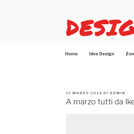
Salta
al
DESI
contenuto
Idee design per arreda
Home
Idee Design
Zon
PUBBLICATO
17 MARZO 2014
DI
ADMIN
IL
A marzo tutti da Ike