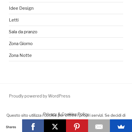
Idee Design
Letti
Sala da pranzo
Zona Giorno
Zona Notte
Proudly powered by WordPress
Privacy & Cookies Policy
Questo sito utilizza i cookie per offrire i propri servizi. Se decidi di
continuare la navigazione consideriamo che accetti il loro uso.
Shares
Accept
Leggimi