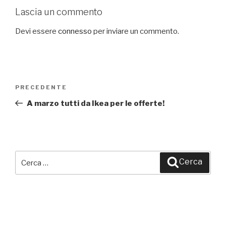
Lascia un commento
Devi essere
connesso
per inviare un commento.
Navigazione
PRECEDENTE
Articolo
articoli
precedente:
A marzo tutti da Ikea per le offerte!
Cerca:
Cerca