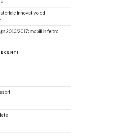
to
ateriale innovativo ed
e
n 2016/2017: mobili in feltro
RECENTI
ssori
lete