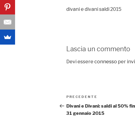
divani e divani saldi 2015
Lascia un commento
Devi essere
connesso
per inv
Navigazione
PRECEDENTE
Articolo
articoli
precedente:
Divani e Divani: saldi al 50% fin
31 gennaio 2015