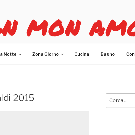
GN MON AM
re casa
a Notte
Zona Giorno
Cucina
Bagno
Con
aldi 2015
Cerca: