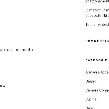
posizionamen
Climatex: un m
ecosostenibil
Tendenze desig
COMMENTI 
iare un commento.
CATEGORIE
Armadi e Acce
Bagno
o al
Camere Comp
Cucina
Divani