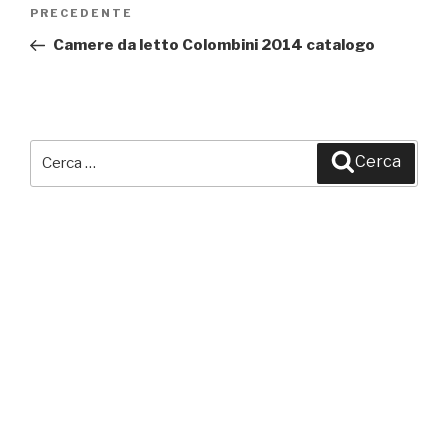
Navigazione
PRECEDENTE
Articolo
articoli
precedente:
Camere da letto Colombini 2014 catalogo
Cerca:
Cerca