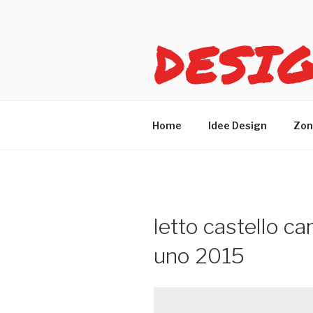
Salta
al
DESI
contenuto
Idee design per arreda
Home
Idee Design
Zon
letto castello c
uno 2015