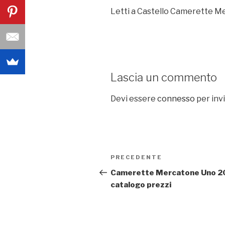
Letti a Castello Camerette 
Lascia un commento
Devi essere
connesso
per inv
Navigazione
PRECEDENTE
Articolo
articoli
precedente:
Camerette Mercatone Uno 2
catalogo prezzi