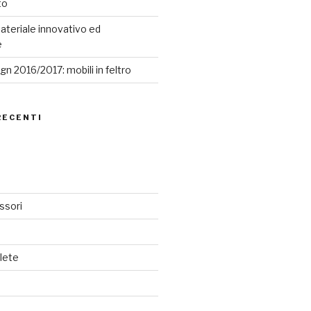
to
ateriale innovativo ed
e
n 2016/2017: mobili in feltro
RECENTI
ssori
lete