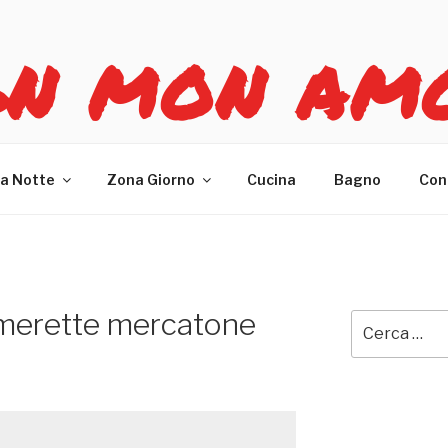
GN MON AM
re casa
a Notte
Zona Giorno
Cucina
Bagno
Con
amerette mercatone
Cerca: