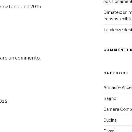
posizionamen
Mercatone Uno 2015
Climatex: un m
ecosostenibil
Tendenze desig
COMMENTI 
iare un commento.
CATEGORIE
Armadi e Acce
Bagno
015
Camere Comp
Cucina
Divani