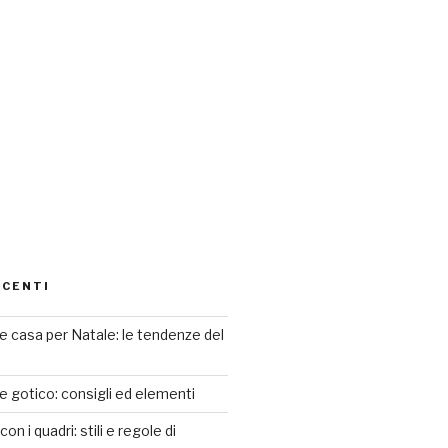
ECENTI
 casa per Natale: le tendenze del
le gotico: consigli ed elementi
n i quadri: stili e regole di