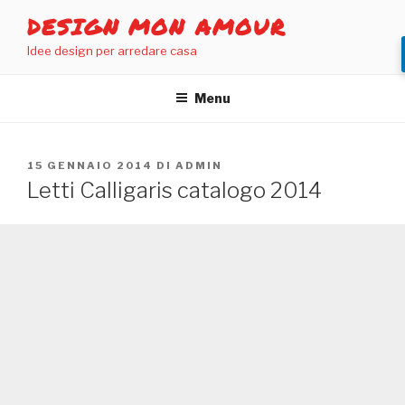
Salta
DESIGN MON AMOUR
al
Idee design per arredare casa
contenuto
Menu
PUBBLICATO
15 GENNAIO 2014
DI
ADMIN
IL
Letti Calligaris catalogo 2014