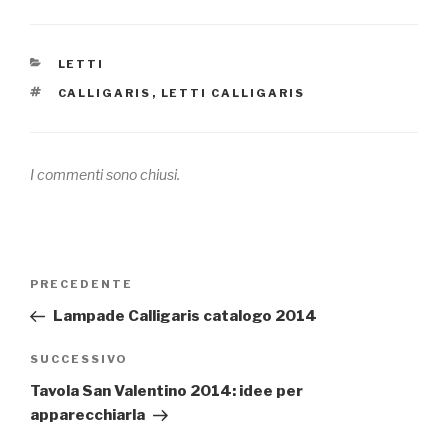
CATEGORIE
LETTI
TAG
CALLIGARIS
,
LETTI CALLIGARIS
I commenti sono chiusi.
Navigazione
PRECEDENTE
Articolo
articoli
precedente:
Lampade Calligaris catalogo 2014
SUCCESSIVO
Articolo
successivo
Tavola San Valentino 2014: idee per
apparecchiarla