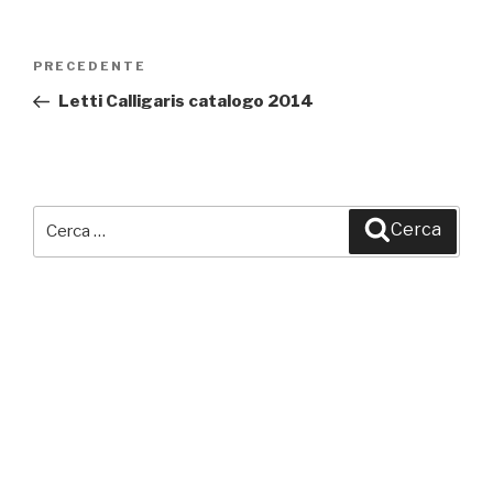
Navigazione
PRECEDENTE
Articolo
articoli
precedente:
Letti Calligaris catalogo 2014
Cerca:
Cerca